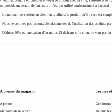
- Veuillez prendre en photo et envoyer le produit avec la ville, l'adresse et le
ou possède un certain défaut, ou s'il n'est pas utilisé conformément à l'accord.
- Le montant est restitué au client en totalité si le produit qu'il a reçu est com
- Nous ne sommes pas responsables des attentes de l'utilisation des produits par
- Déduire 30% ou une valeur d'au moins 25 dirhams si le client ne veut pas du
A propos du magasin
Termes et
À propos
Conditions d
Méthodes de payement
Retours & 