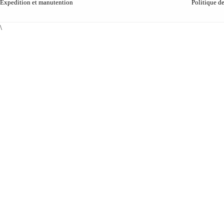
Expedition et manutention
Politique d
\